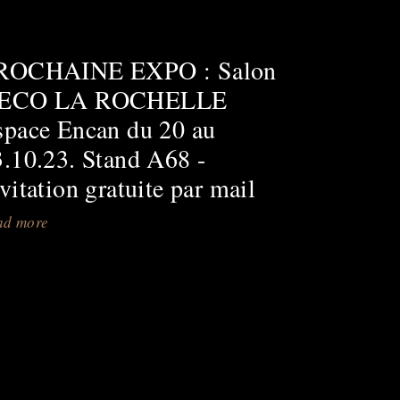
CHATELLERAULT
Parc
ROCHAINE EXPO : Salon
des
ECO LA ROCHELLE
expos
12
space Encan du 20 au
au
3.10.23. Stand A68 -
14.09.25
vitation gratuite par mail
ad more
about
PROCHAINE
EXPO
:
Salon
DECO
LA