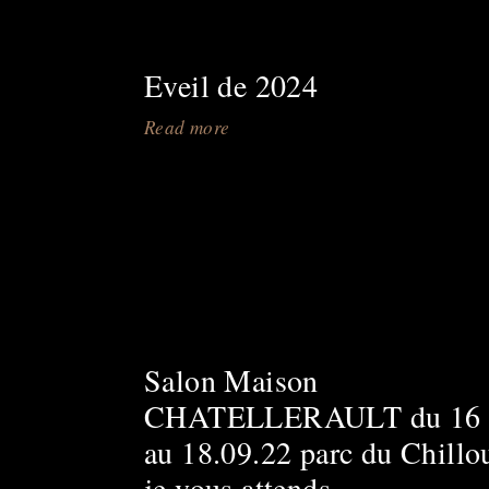
achat
d'oeuvre
Eveil de 2024
d'art
est
Read more
about
toujours
Eveil
d'actualité
de
et
2024
ce
jusqu'à
Fin
DECEMBRE
2025
Salon Maison
CHATELLERAULT du 16
au 18.09.22 parc du Chillo
je vous attends..