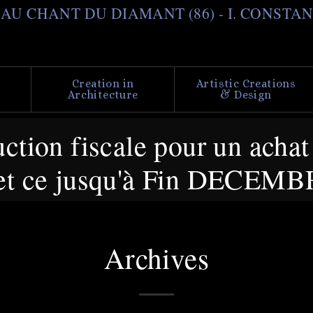
Skip
il AU CHANT DU DIAMANT (86) - I. CONSTA
to
main
content
Creation in
Artistic Creations
Architecture
& Design
ion fiscale pour un achat d
té et ce jusqu'à Fin DECEM
Archives