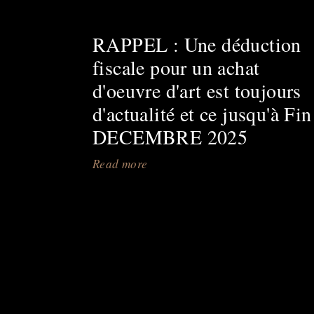
RAPPEL : Une déduction
fiscale pour un achat
d'oeuvre d'art est toujours
d'actualité et ce jusqu'à Fin
DECEMBRE 2025
Read more
about
RAPPEL
:
Une
déduction
fiscale
pour
un