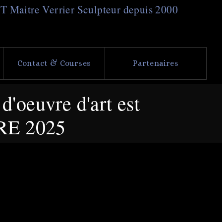
NT
M
aitre
V
errier
S
culpteur depuis 2000
Contact & Courses
Partenaires
'oeuvre d'art est
BRE 2025