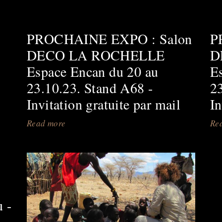
Prochain
RV
:
PROCHAINE EXPO : Salon
P
Salon
DECO LA ROCHELLE
D
Maison
Espace Encan du 20 au
E
et
23.10.23. Stand A68 -
2
Création
Invitation gratuite par mail
In
du
10
Read more
about
Re
au
PROCHAINE
12.10.25
EXPO
-
:
Poitiers
Salon
parc
DECO
u -
des
LA
Expositions