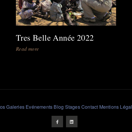
ROCHELLE
Espace
Encan
du
Tres Belle Année 2022
20
au
Read more
about
23.10.23.
Tres
Stand
Belle
A68
Année
-
2022
Invitation
gratuite
par
fos
Galeries
Evénements
Blog
Stages
Contact
Mentions Léga
mail