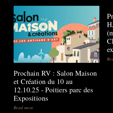
P
H
(
C
e
Re
Prochain RV : Salon Maison
et Création du 10 au
12.10.25 - Poitiers parc des
Expositions
Read more
about