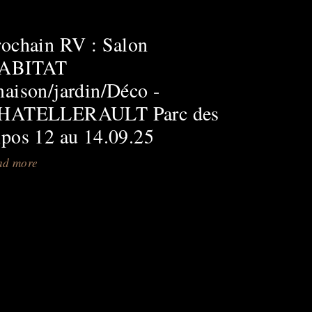
rochain RV : Salon
ABITAT
maison/jardin/Déco -
HATELLERAULT Parc des
xpos 12 au 14.09.25
ad more
about
Prochain
RV
:
Salon
HABITAT
(maison/jardin/Déco
-