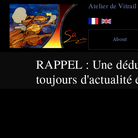
A
telier de
V
itra
About
RAPPEL : Une déduct
toujours d'actuali