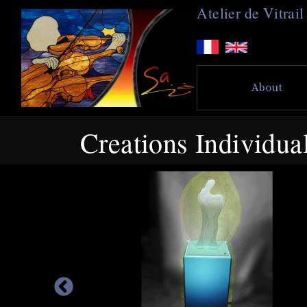
A
telier de
V
itra
About
Creations Individua