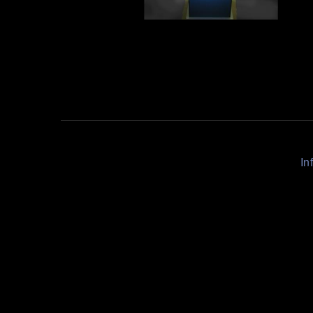
test
Liens
In
Rapides