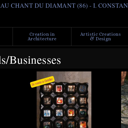
Skip
il AU CHANT DU DIAMANT (86) - I. CONSTA
to
main
content
Creation in
Artistic Creations
Architecture
& Design
ls/Businesses