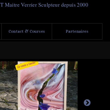
NT
M
aitre
V
errier
S
culpteur depuis 2000
Contact & Courses
Partenaires