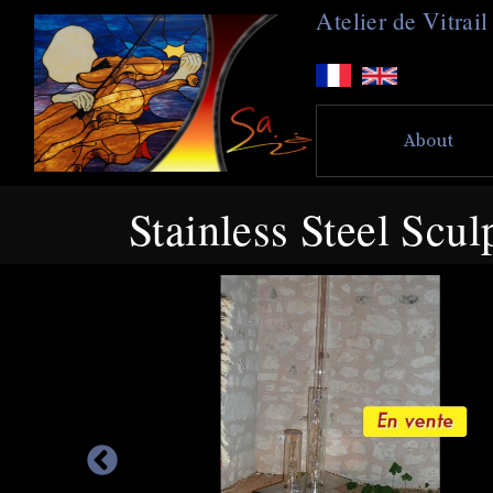
A
telier de
V
itra
About
Stainless Steel Scul