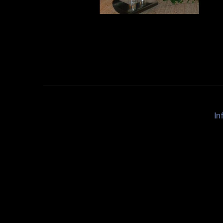
Liens
In
Rapides