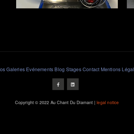
Sculpture
cha
thematique
lo
"moto
th
et
El
union"
d'A
en
en
inox
in
fos
Galeries
Evénements
Blog
Stages
Contact
Mentions Léga
socle
per
en
sel
verre
les
et
pli
Copyright © 2022 Au Chant Du Diamant |
legal notice
roulement
de
inox
pe
avec