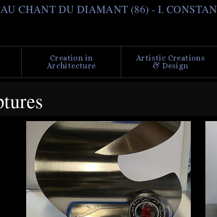
Skip
il AU CHANT DU DIAMANT (86) - I. CONSTA
to
main
content
Creation in
Artistic Creations
Architecture
& Design
ptures