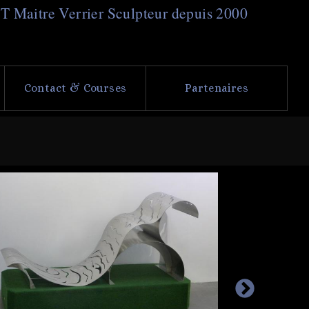
NT
M
aitre
V
errier
S
culpteur depuis 2000
Contact & Courses
Partenaires