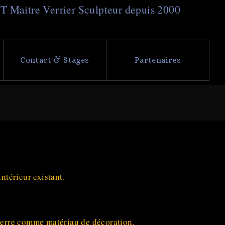
NT
M
aitre
V
errier
S
culpteur depuis 2000
Contact & Stages
Partenaires
ntérieur existant.
 verre comme matériau de décoration.