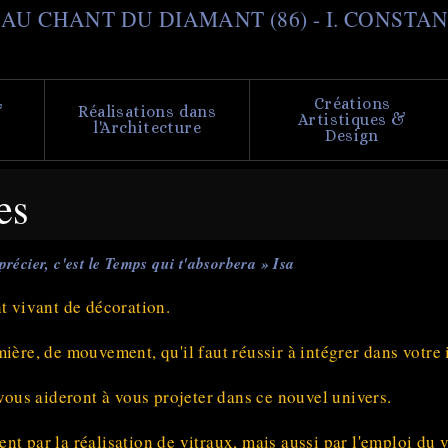
Aller
il AU CHANT DU DIAMANT (86) - I. CONSTA
au
contenu
principal
Créations
&
Réalisations dans
Artistiques &
l'Architecture
Design
es
précier, c'est le Temps qui t'absorbera » Isa
nt vivant de décoration.
ière, de mouvement, qu'il faut réussir à intégrer dans votre i
 vous aideront à vous projeter dans ce nouvel univers.
nt par la réalisation de vitraux, mais aussi par l'emploi du