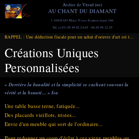
Aller
A
V
telier de
itrail (86)
AU CHANT DU DIAMANT
au
contenu
M
V
S
I. CONSTANT
aitre
errier
culpteur depuis 2000
principal
Tel.:(+33) 05.49.02.24.85 - 06.03.99.12.29
RAPPEL : Une déduction fiscale pour un achat d'oeuvre d'art est toujours d'actualité et ce jusqu'à Fin DECEMBRE 2025
Créations Uniques
Personnalisées
« Derrière la banalité et la simplicité se cachent souvent la
vérité et la beauté... » Isa
Une table basse terne, fatiquée...
Des placards vieillots, tristes...
Envie d'un meuble qui sort de l'ordinaire...
Pour redonner un coup d'éclat à ces vieux meubles ou