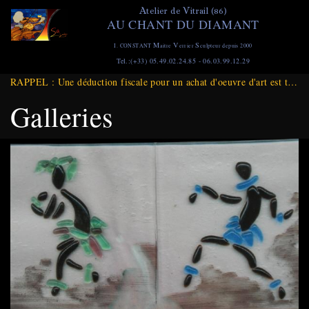
Aller
A
V
telier de
itrail (86)
AU CHANT DU DIAMANT
au
contenu
M
V
S
I. CONSTANT
aitre
errier
culpteur depuis 2000
principal
Tel.:(+33) 05.49.02.24.85 - 06.03.99.12.29
RAPPEL : Une déduction fiscale pour un achat d'oeuvre d'art est toujours d'actualité et ce jusqu'à Fin DECEMBRE 2025
Galleries