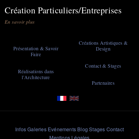
Création Particuliers/Entreprises
En savoir plus
sur
Création
Particuliers/Entreprises
Main
Créations Artistiques &
Présentation & Savoir
Design
navigation
Faire
Contact & Stages
Réalisations dans
l'Architecture
Partenaires
Liens
Infos
Galeries
Evénements
Blog
Stages
Contact
Rapides
Mentions Légales