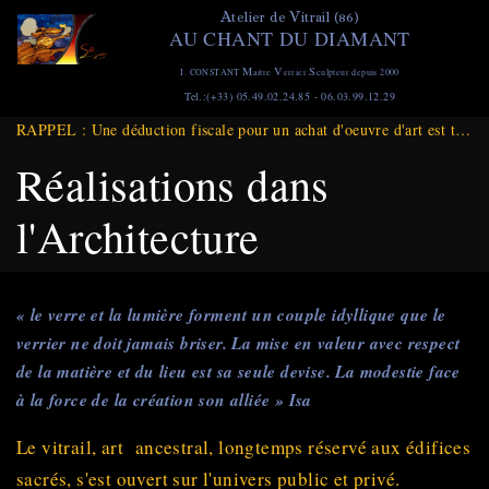
Aller
A
V
telier de
itrail (86)
AU CHANT DU DIAMANT
au
contenu
M
V
S
I. CONSTANT
aitre
errier
culpteur depuis 2000
principal
Tel.:(+33) 05.49.02.24.85 - 06.03.99.12.29
RAPPEL : Une déduction fiscale pour un achat d'oeuvre d'art est toujours d'actualité et ce jusqu'à Fin DECEMBRE 2025
Réalisations dans
l'Architecture
« le verre et la lumière forment un couple idyllique que le
verrier ne doit jamais briser. La mise en valeur avec respect
de la matière et du lieu est sa seule devise. La modestie face
à la force de la création son alliée » Isa
Le vitrail, art ancestral, longtemps réservé aux édifices
sacrés, s'est ouvert sur l'univers public et privé.