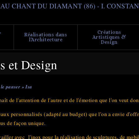
Aller
il AU CHANT DU DIAMANT (86) - I. CONSTA
au
contenu
principal
Créations
&
Réalisations dans
Artistiques &
l'Architecture
Design
es et Design
 le panser » Isa
naît de l'attention de l'autre et de l'émotion que l'on veut don
ux personnalisés (adapté au budget) que l'on a envie d'offrir
ous de façon unique.
iller avec l'inox pour la réalisation de sculptures, de mobil