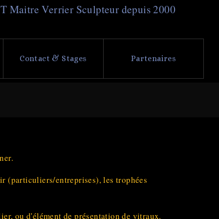
NT
M
aitre
V
errier
S
culpteur depuis 2000
Contact & Stages
Partenaires
ner.
 (particuliers/entreprises), les trophées
ier, ou d'élément de présentation de vitraux.