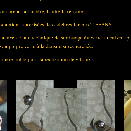
L'un prend la lumière, l'autre la renvoie.
roductions autorisées des célèbres lampes TIFFANY.
 a inventé une technique de sertissage du verre au cuivre pou
son propre verre à la densité si recherchée.
matière noble pour la réalisation de vitraux.