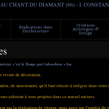
Aller
il AU CHANT DU DIAMANT (86) - I. CONSTA
au
contenu
principal
Créations
&
Réalisations dans
Artistiques &
l'Architecture
Design
es
précier, c'est le Temps qui t'absorbera » Isa
nt vivant de décoration.
ière, de mouvement, qu'il faut réussir à intégrer dans votre i
 vous aideront à vous projeter dans ce nouvel univers.
nt par la réalisation de vitraux, mais aussi par l'emploi du