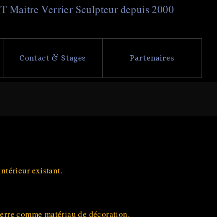
NT
M
aitre
V
errier
S
culpteur depuis 2000
Contact & Stages
Partenaires
ntérieur existant.
 verre comme matériau de décoration.